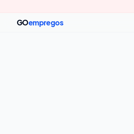
GO
empregos