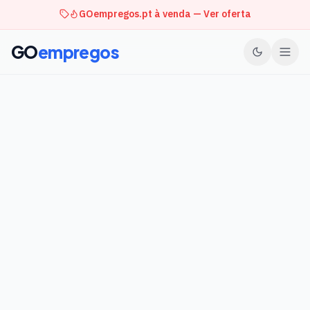
GOempregos.pt à venda — Ver oferta
GO
empregos