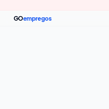
GO
empregos