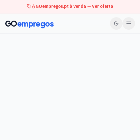
GOempregos.pt à venda — Ver oferta
GO
empregos