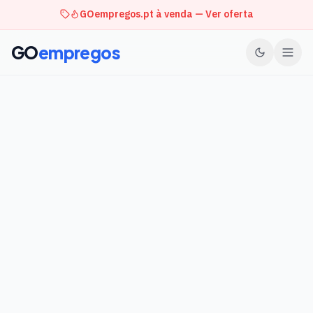
GOempregos.pt à venda — Ver oferta
GO
empregos