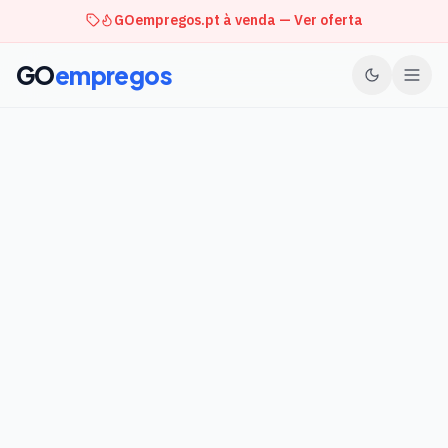
GOempregos.pt à venda — Ver oferta
GO
empregos