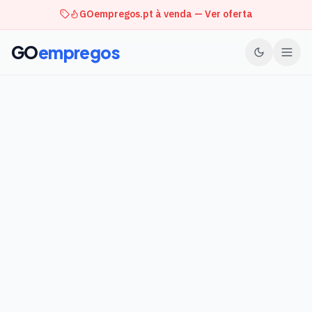
GOempregos.pt à venda — Ver oferta
GO
empregos