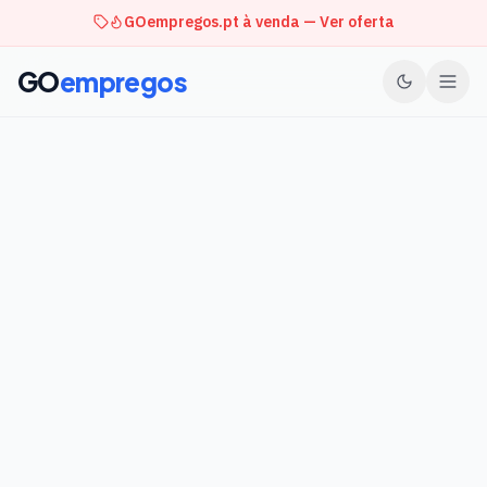
GOempregos.pt à venda — Ver oferta
GO
empregos