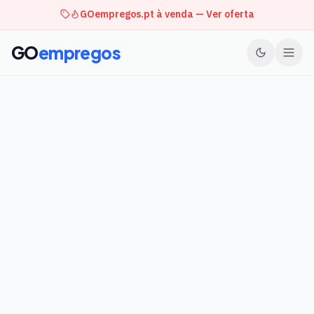
GOempregos.pt à venda — Ver oferta
GO
empregos