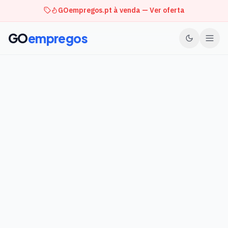
GOempregos.pt à venda — Ver oferta
GO
empregos