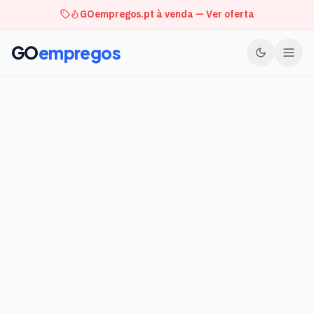
GOempregos.pt à venda — Ver oferta
GO
empregos