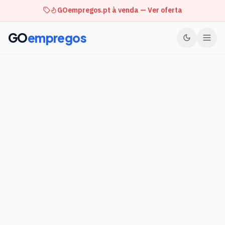
GOempregos.pt à venda — Ver oferta
GO
empregos