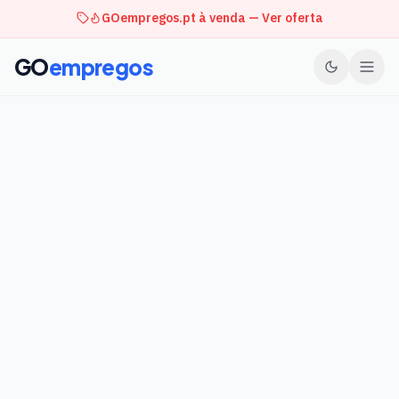
GOempregos.pt à venda — Ver oferta
GO
empregos