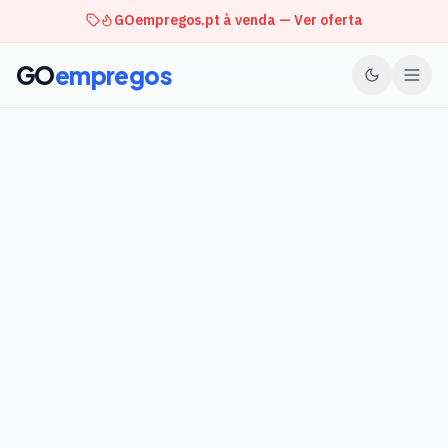
GOempregos.pt à venda — Ver oferta
GO
empregos