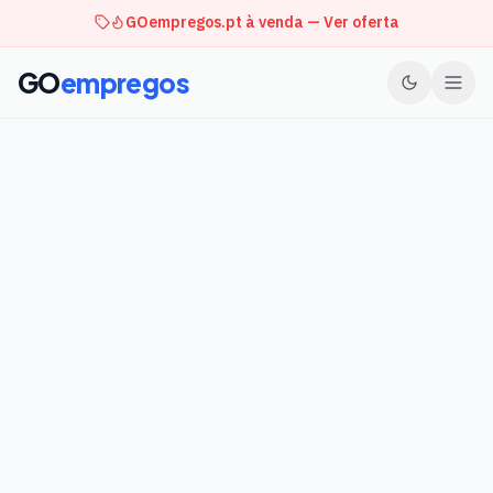
GOempregos.pt à venda — Ver oferta
GO
empregos