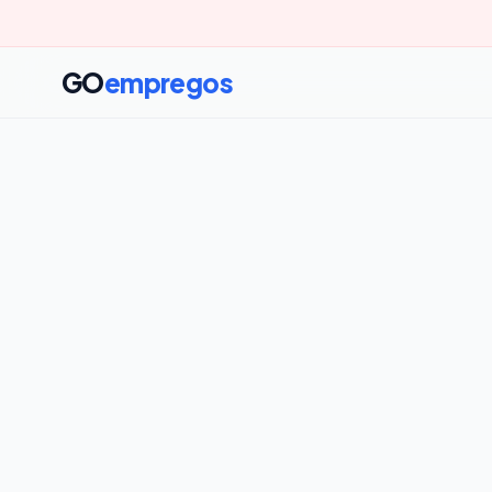
GO
empregos