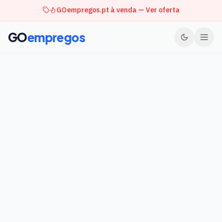
GOempregos.pt à venda — Ver oferta
GO
empregos