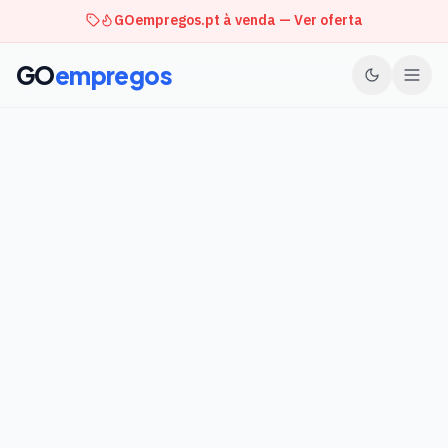
GOempregos.pt à venda — Ver oferta
GO
empregos