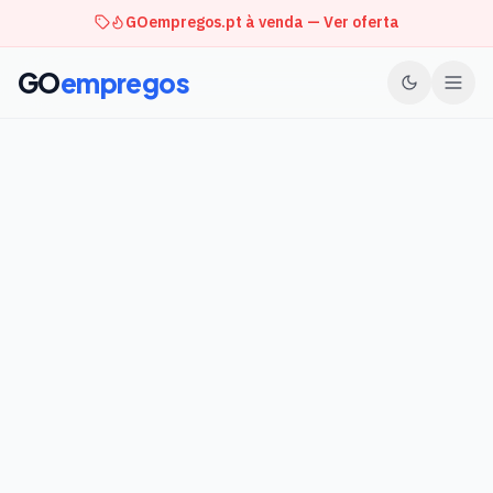
GOempregos.pt à venda — Ver oferta
GO
empregos