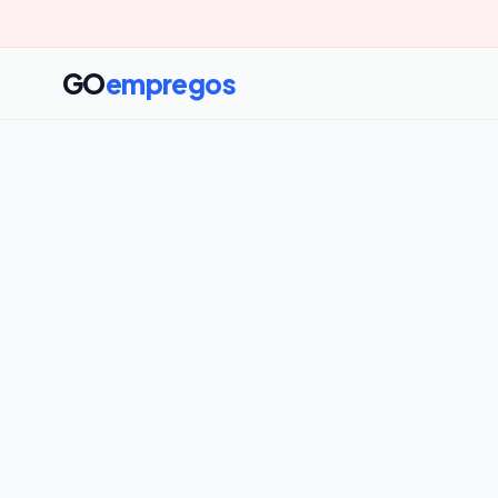
GO
empregos