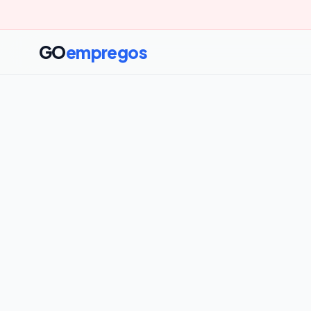
GO
empregos