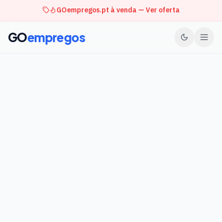
GOempregos.pt à venda — Ver oferta
GO
empregos