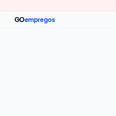
GO
empregos