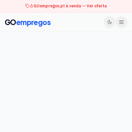
GOempregos.pt à venda — Ver oferta
GO
empregos