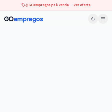
GOempregos.pt à venda — Ver oferta
GO
empregos