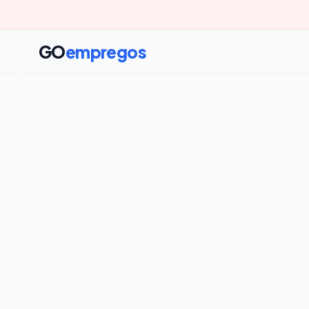
GO
empregos