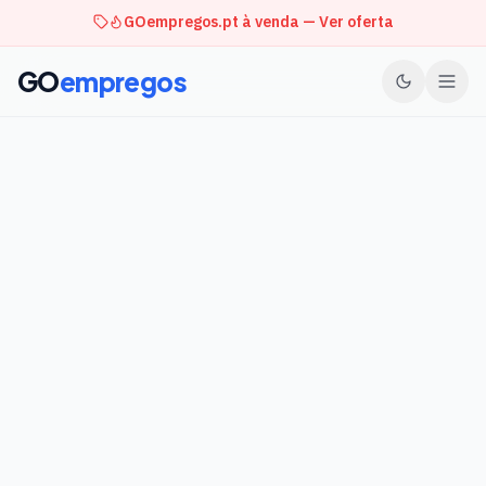
GOempregos.pt à venda — Ver oferta
GO
empregos