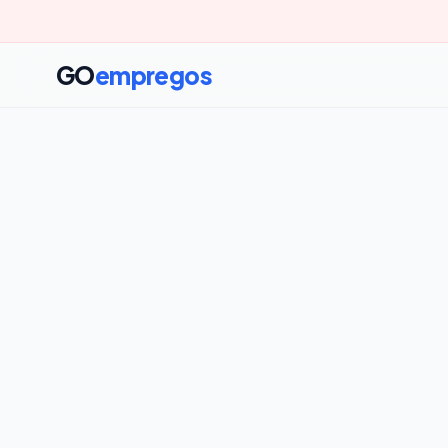
GO
empregos