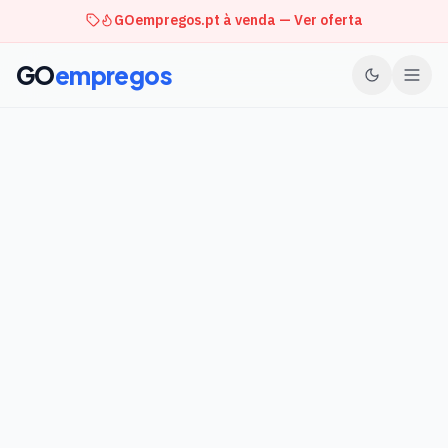
GOempregos.pt à venda — Ver oferta
GO
empregos