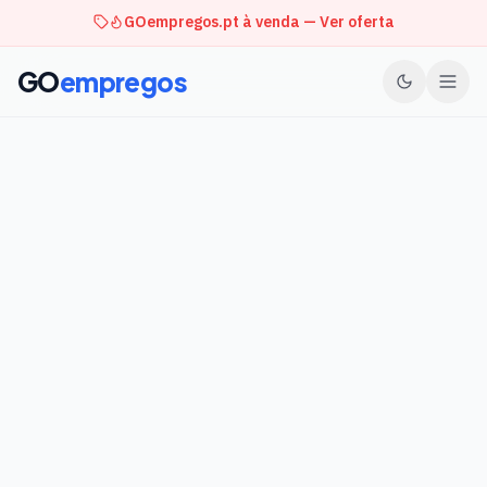
GOempregos.pt à venda — Ver oferta
GO
empregos