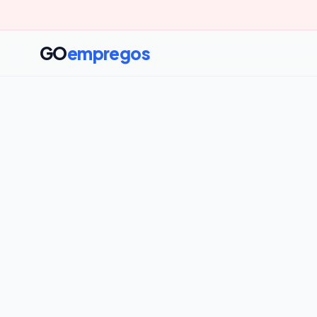
GO
empregos