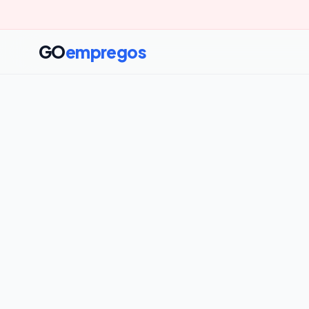
GO
empregos