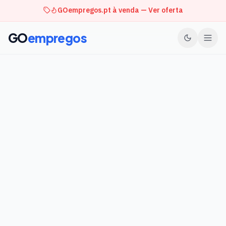
GOempregos.pt à venda — Ver oferta
GO
empregos