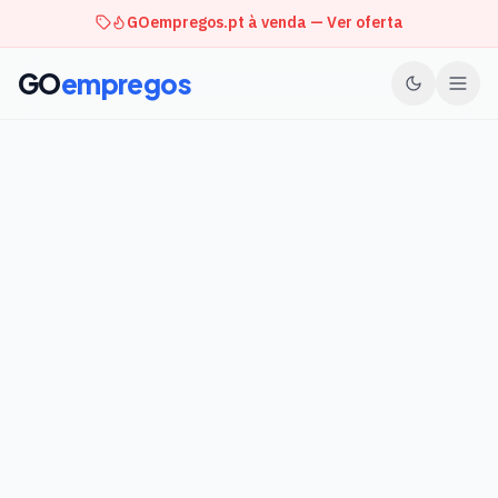
GOempregos.pt à venda — Ver oferta
GO
empregos