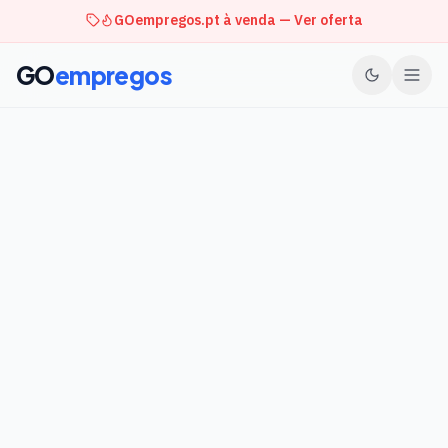
GOempregos.pt à venda — Ver oferta
GO
empregos