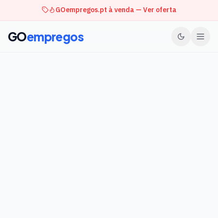
GOempregos.pt à venda — Ver oferta
GO
empregos