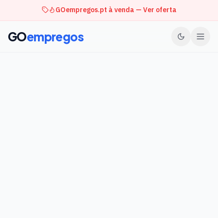
GOempregos.pt à venda — Ver oferta
GO
empregos