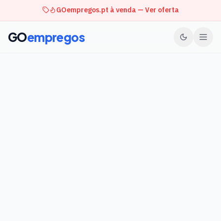
GOempregos.pt à venda — Ver oferta
GO
empregos