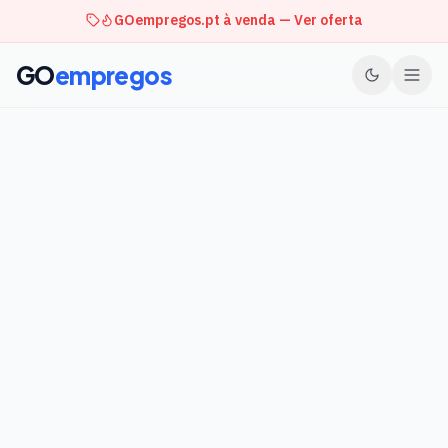
GOempregos.pt à venda — Ver oferta
GO
empregos