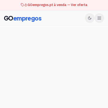
GOempregos.pt à venda — Ver oferta
GO
empregos