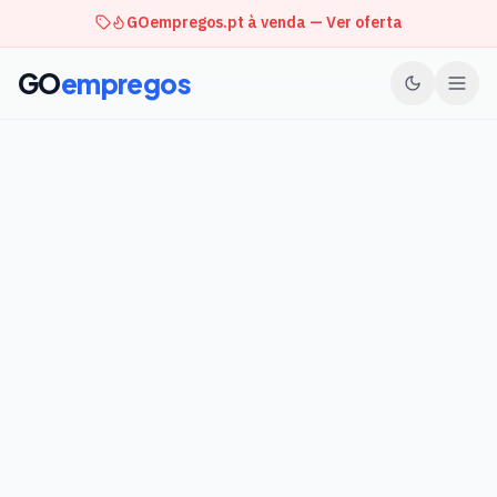
GOempregos.pt à venda — Ver oferta
GO
empregos